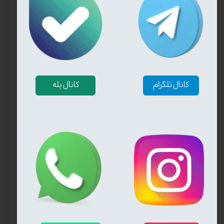
❮
❯
کانال تلگرام
کانال بله