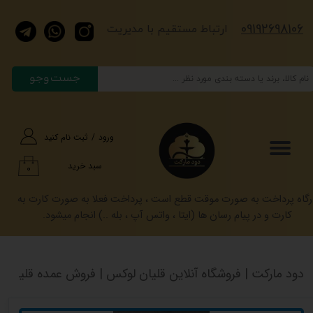
​​​09192698106
حساب کاربری من
​​​ارتباط مستقیم با مدیریت
تغییر گذر واژه
جست وجو
سفارشات
خروج از حساب کاربری
ورود
/
ثبت نام کنید
سبد خرید
۰
رگاه پرداخت به صورت موقت قطع است ، پرداخت فعلا به صورت کارت به
کارت و در پیام رسان ها (ایتا ، واتس آپ ، بله ..) انجام میشود.
دود مارکت | فروشگاه آنلاین قلیان لوکس | فروش عمده قلیان کرنو