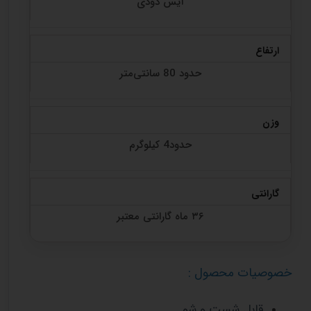
آیس دودی
ارتفاع
حدود 80 سانتی‌متر
وزن
حدود4 کیلوگرم
گارانتی
۳۶ ماه گارانتی معتبر
خصوصیات محصول :
قابل شست و شو