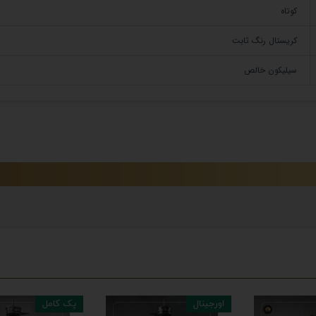
کوتاه
کریستال رنگ ثابت
سیلیکون خالص
اورجینال
پک کامل