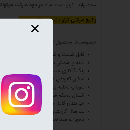
محصولات کرنو است. شما
در دود مارکت میتوان
پکیج شرکتی کرنو : شیشه ، تنه ، سینی
خصوصیات محصول :
قابل شست و شو
بدنه ی شمش با کیفیت
رنگ آبکاری چند لایه
امکان تعویض طعم
سوپاپ تخلیه بسیار زیبا برای جلوگیری از 
اتصال محکم شیشه با بدنه
آب بندی کامل محصول
سه سال گارانتی رنگ و سوپاپ
مجهز به صداخفه کن قلیان