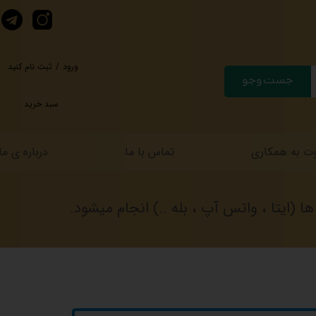
ورود
/
ثبت نام کنید
جست وجو
حساب کاربری من
سبد خرید
تغییر گذر واژه
سفارشات
ت به همکاری
تماس با ما
درباره ی ما
خروج از حساب کارب
(ایتا ، واتس آپ ، بله ..) انجام میشود.
لیان کرنو دراگون طلایی شیشه عسلی | { اصل + 3 سال گارانتی }