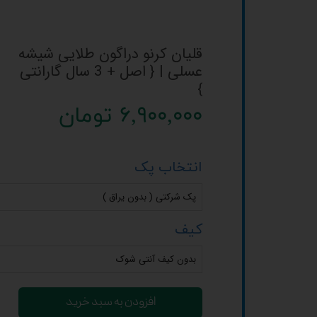
قلیان کرنو دراگون طلایی شیشه
عسلی | { اصل + 3 سال گارانتی
}
۶,۹۰۰,۰۰۰ تومان
انتخاب پک
پک شرکتی ( بدون یراق )
کیف
بدون کیف آنتی شوک
افزودن به سبد خرید