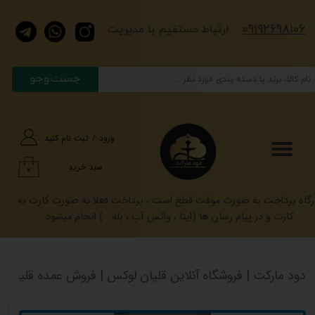
​​​09192698106
حساب کاربری من
​​​ارتباط مستقیم با مدیریت
تغییر گذر واژه
جست وجو
سفارشات
خروج از حساب کاربری
ورود
/
ثبت نام کنید
سبد خرید
۰
رگاه پرداخت به صورت موقت قطع است ، پرداخت فعلا به صورت کارت به
کارت و در پیام رسان ها (ایتا ، واتس آپ ، بله ..) انجام میشود.
دود مارکت | فروشگاه آنلاین قلیان لوکس | فروش عمده قلیان کرنو