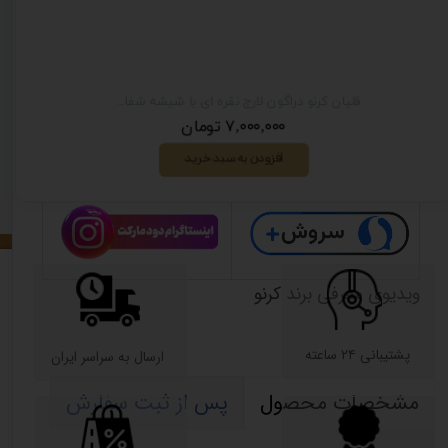
قلیان کرنو کالیفرنیا طلایی با شیشه ساده عسلی {اصل + 3 سال گارانتی}
قلیان کرنو دراگون لارج نقره ای با شیشه شفاف | { اصل + 3 سال گارانتی }
۷,۰۰۰,۰۰۰ تومان
افزودن به سبد خرید
ویدیوی معرفی برند کرنو
پشتیبانی ۲۴ ساعته
​ارسال به سراسر ایران
مشخصات محصول
پس از ثبت سفارش