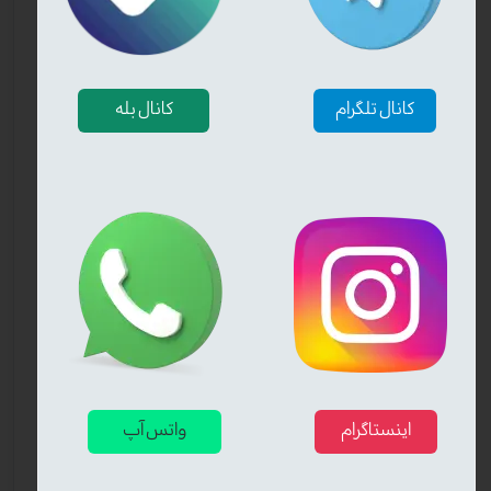
کانال تلگرام
کانال بله
❮
❯
اینستاگرام
واتس آپ