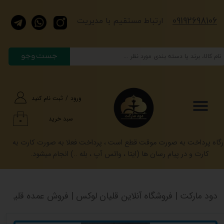
​​​09192698106
حساب کاربری من
​​​ارتباط مستقیم با مدیریت
تغییر گذر واژه
جست وجو
سفارشات
خروج از حساب کاربری
ورود
/
ثبت نام کنید
سبد خرید
۰
رگاه پرداخت به صورت موقت قطع است ، پرداخت فعلا به صورت کارت به
کارت و در پیام رسان ها (ایتا ، واتس آپ ، بله ..) انجام میشود.
دود مارکت | فروشگاه آنلاین قلیان لوکس | فروش عمده قلیان کرنو