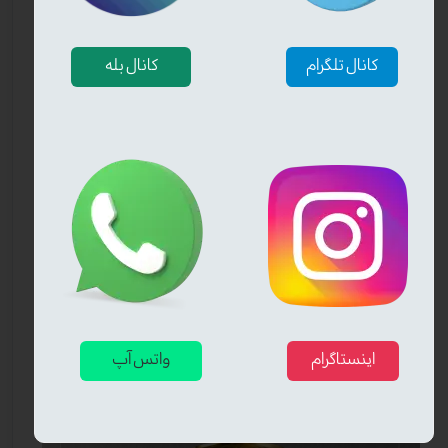
کانال تلگرام
کانال بله
❮
❯
اینستاگرام
واتس آپ