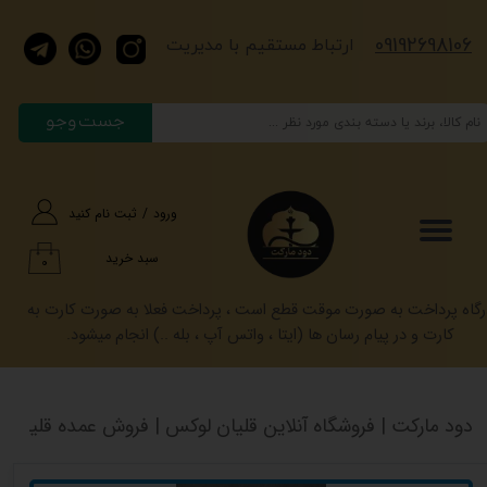
​​​09192698106
حساب کاربری من
​​​ارتباط مستقیم با مدیریت
تغییر گذر واژه
جست وجو
سفارشات
خروج از حساب کاربری
ورود
/
ثبت نام کنید
سبد خرید
۰
رگاه پرداخت به صورت موقت قطع است ، پرداخت فعلا به صورت کارت به
کارت و در پیام رسان ها (ایتا ، واتس آپ ، بله ..) انجام میشود.
دود مارکت | فروشگاه آنلاین قلیان لوکس | فروش عمده قلیان کرنو