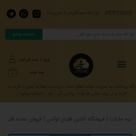
​​​09192698106
حساب کاربری من
​​​ارتباط مستقیم با مدیریت
تغییر گذر واژه
جست وجو
سفارشات
خروج از حساب کاربری
ورود
/
ثبت نام کنید
سبد خرید
۰
رگاه پرداخت به صورت موقت قطع است ، پرداخت فعلا به صورت کارت به
کارت و در پیام رسان ها (ایتا ، واتس آپ ، بله ..) انجام میشود.
دود مارکت | فروشگاه آنلاین قلیان لوکس | فروش عمده قلیان کرنو