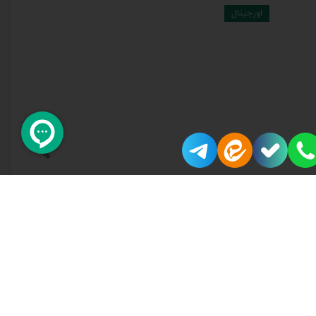
اورجینال
Best 2025
قلیان کرنو کالیفرنیا طلایی با شیشه ساده عسلی {اصل + 3 سال گارانتی}
قلیان کرنو دراگون لارج نقره ای با شیشه شفاف | { اصل + 3 سال گارانتی }
۷,۰۰۰,۰۰۰ تومان
افزودن به سبد خرید