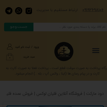
​​​09192698106
حساب کاربری من
​​​ارتباط مستقیم با مدیریت
تغییر گذر واژه
جست وجو
سفارشات
خروج از حساب کاربری
ورود
/
ثبت نام کنید
سبد خرید
۰
رگاه پرداخت به صورت موقت قطع است ، پرداخت فعلا به صورت کارت به
کارت و در پیام رسان ها (ایتا ، واتس آپ ، بله ..) انجام میشود.
دود مارکت | فروشگاه آنلاین قلیان لوکس | فروش عمده قلیان کرنو