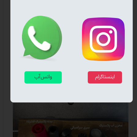
خرید از دود مارکت، خیال راحت از کیفیت
دود مارکت
مرجع تخصصی فروش قلیان لوکس و مسافرتی
در ایران است. با خرید قلیان ماشینی از دود مارکت،
می‌توانید از
ضمانت کیفیت، تنوع مدل‌ها و ارسال سریع
برخوردار شوید.
قیمت، مشخصات فنی، عکس و فیلم معرفی محصول
را
پایین همین صفحه ببینید.
قلیان ماشینی مدل کلاسیک، همراه همیشگی جاده و
سفرهای تو.
اینستاگرام
واتس آپ