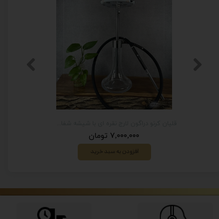
قلیان کرنو کالیفرنیا طلایی با شیشه ساده عسلی {اصل + 3 سال گارانتی}
قلیان کرنو دراگون لارج نقره ای با شیشه شفاف | { اصل + 3 سال گارانتی }
۷,۰۰۰,۰۰۰ تومان
افزودن به سبد خرید