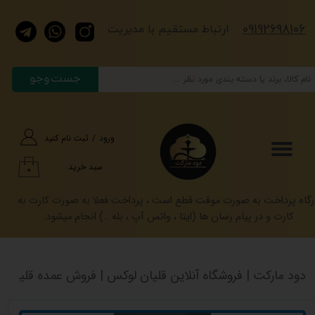
​​​09192698106
حساب کاربری من
​​​ارتباط مستقیم با مدیریت
تغییر گذر واژه
جست وجو
سفارشات
خروج از حساب کاربری
ورود
/
ثبت نام کنید
سبد خرید
۰
رگاه پرداخت به صورت موقت قطع است ، پرداخت فعلا به صورت کارت به
کارت و در پیام رسان ها (ایتا ، واتس آپ ، بله ..) انجام میشود.
دود مارکت | فروشگاه آنلاین قلیان لوکس | فروش عمده قلیان کرنو