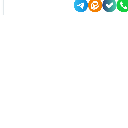
واتس آپ پشتیبانی دود مارکت
:
wa.me/989192698106
تلگرام :
https://t.me/doodmarket
اینستاگرام دود مارکت
:
https://www.instagram.com/doodmarket
اینستاگرام شرکت کارمانیا
: