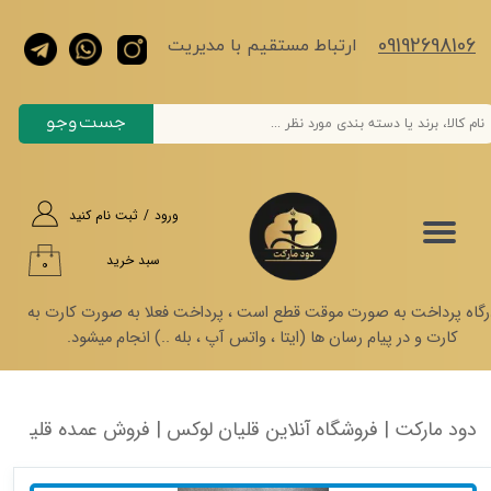
​​​09192698106
حساب کاربری من
​​​ارتباط مستقیم با مدیریت
تغییر گذر واژه
جست وجو
سفارشات
خروج از حساب کاربری
ورود
/
ثبت نام کنید
سبد خرید
۰
رگاه پرداخت به صورت موقت قطع است ، پرداخت فعلا به صورت کارت به
کارت و در پیام رسان ها (ایتا ، واتس آپ ، بله ..) انجام میشود.
دود مارکت | فروشگاه آنلاین قلیان لوکس | فروش عمده قلیان کرنو