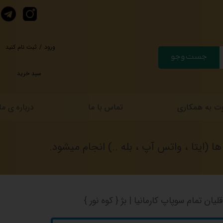
ورود
/
ثبت نام کنید
جست وجو
حساب کاربری من
سبد خرید
تغییر گذر واژه
سفارشات
ت به همکاری
تماس با ما
درباره ی ما
خروج از حساب کارب
(ایتا ، واتس آپ ، بله ..) انجام میشود.
لیان تمام سوپاپ کارمانیا | بژ { کوه نور }