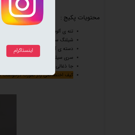
محتویات پکیج :
تنه ی آلومینومی رنگ کوره ای
شیلنگ سیلیکونی
دسته ی آلومینیومی
اینستاگرام
سری سیلیونی یا سرامیکی
جا ذغالی فلزی
(استیل یا آهنی )
کیف اختصاصی (در صورت درخواست ش