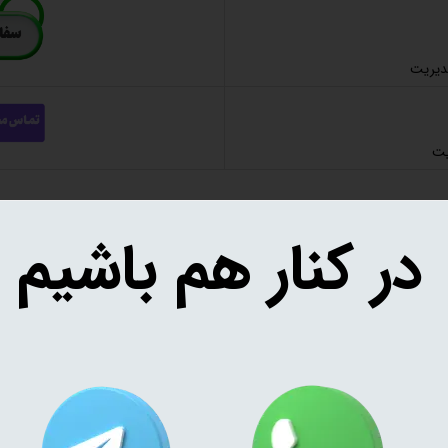
دیریت
یت
در کنار هم باشیم
 تنباکو
رانی بابت ریختن آب روی نخواهید داشت
یچ ابزار اضافه ای