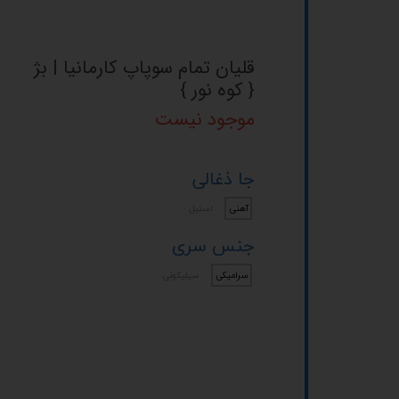
قلیان تمام سوپاپ کارمانیا | بژ
{ کوه نور }
موجود نیست
جا ذغالی
آهنی
استیل
جنس سری
سرامیکی
سیلیکونی