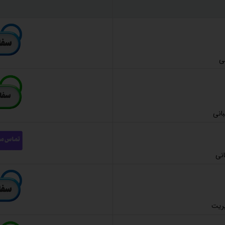
نی
انی
انی
یریت