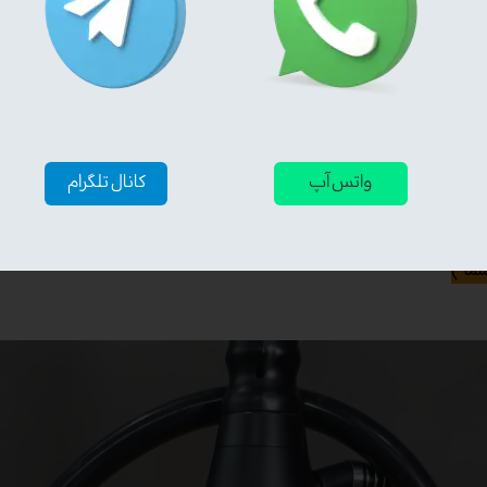
واتس آپ
کانال تلگرام
ما )