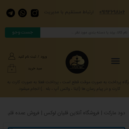
​​​09192698106
حساب کاربری من
​​​ارتباط مستقیم با مدیریت
تغییر گذر واژه
جست وجو
سفارشات
خروج از حساب کاربری
ورود
/
ثبت نام کنید
سبد خرید
۰
رگاه پرداخت به صورت موقت قطع است ، پرداخت فعلا به صورت کارت به
کارت و در پیام رسان ها (ایتا ، واتس آپ ، بله ..) انجام میشود.
دود مارکت | فروشگاه آنلاین قلیان لوکس | فروش عمده قلیان کرنو