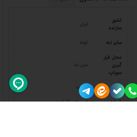
کشور
ایران
سازنده
سایز تنه
کوتاه
محل قرار
گیری
میان تنه
سوپاپ
برند
کارمانیا
شیشه
کریستال رنگ ثابت
گارانتی
یکسال
جنس
سیلیکون خالص