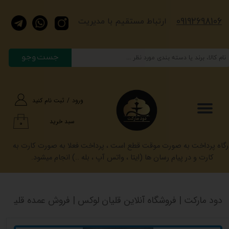
​​​09192698106
حساب کاربری من
​​​ارتباط مستقیم با مدیریت
تغییر گذر واژه
جست وجو
سفارشات
خروج از حساب کاربری
ورود
/
ثبت نام کنید
سبد خرید
۰
رگاه پرداخت به صورت موقت قطع است ، پرداخت فعلا به صورت کارت به
کارت و در پیام رسان ها (ایتا ، واتس آپ ، بله ..) انجام میشود.
دود مارکت | فروشگاه آنلاین قلیان لوکس | فروش عمده قلیان کرنو