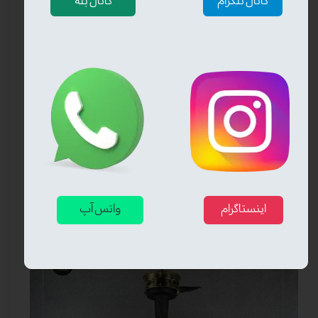
کانال تلگرام
کانال بله
❮
❯
اینستاگرام
واتس آپ