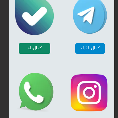
تنباکوی آدالیا | معرفی تنباکوی آدالیا
مشاوره مستقیم با دود مارکت
کانال تلگرام
کانال بله